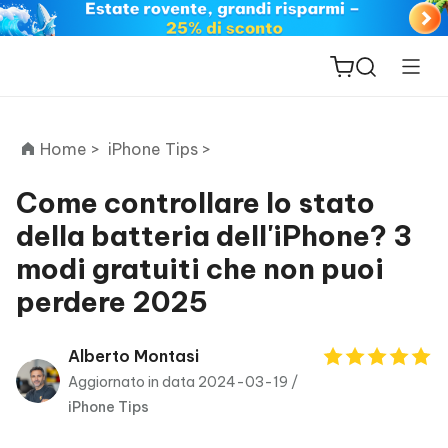
Home >
iPhone Tips >
Come controllare lo stato
della batteria dell'iPhone? 3
ReiBoot
modi gratuiti che non puoi
for iOS
perdere 2025
PDNob
New
PDF
Alberto Montasi
Editor
Aggiornato in data 2024-03-19 /
iPhone Tips
iAnyGo