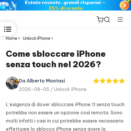
Home >
Unlock iPhone >
Come sbloccare iPhone
senza touch nel 2026?
ReiBoot
for iOS
Da Alberto Montasi
2026-08-05 /
Unlock iPhone
PDNob
New
PDF
L’esigenza di dover sbloccare iPhone 11 senza touch
Editor
potrebbe non essere un opzione così remota. Sono
molti infatti i casi in cui potrebbe essere necessario
iAnyGo
effettuare lo sblocco iPhone senza avere la